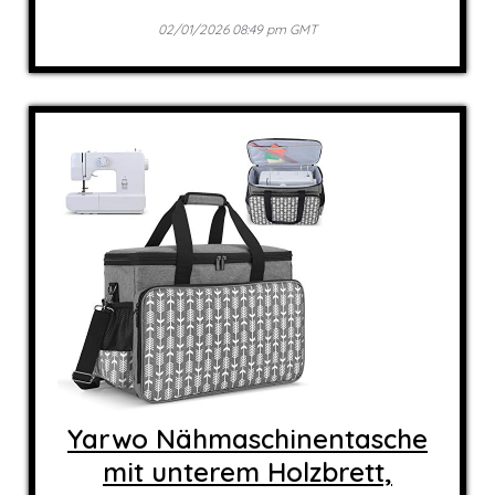
02/01/2026 08:49 pm GMT
Yarwo Nähmaschinentasche
mit unterem Holzbrett,