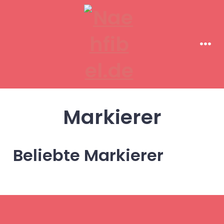
Zum
Inhalt
springen
Men
Markierer
Beliebte Markierer