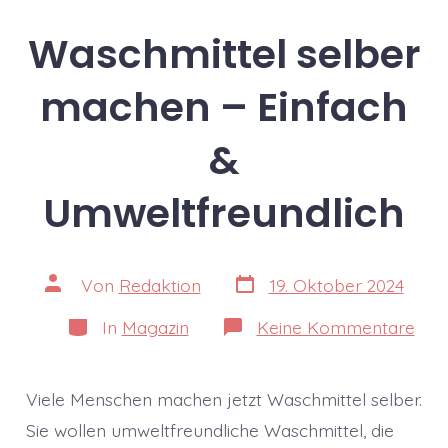
Waschmittel selber
machen – Einfach
&
Umweltfreundlich
Veröffentlichungsdatum
Beitragsautor
Von
Redaktion
19. Oktober 2024
Kategorien
zu
In
Magazin
Keine Kommentare
Was
selb
mac
–
Viele Menschen machen jetzt Waschmittel selber.
Einf
&
Sie wollen umweltfreundliche Waschmittel, die
Umw