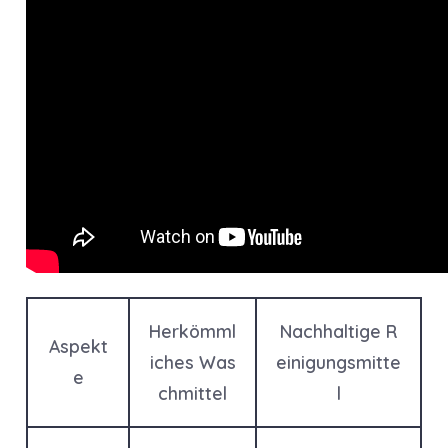
Herkömml
Nachhaltige R
Aspekt
iches Was
einigungsmitte
e
chmittel
l