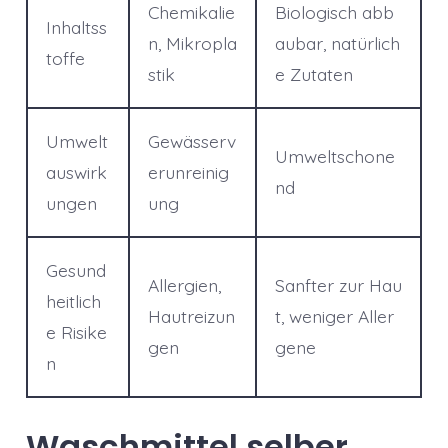
Chemikalie
Biologisch abb
Inhaltss
n, Mikropla
aubar, natürlich
toffe
stik
e Zutaten
Umwelt
Gewässerv
Umweltschone
auswirk
erunreinig
nd
ungen
ung
Gesund
Allergien,
Sanfter zur Hau
heitlich
Hautreizun
t, weniger Aller
e Risike
gen
gene
n
Waschmittel selber